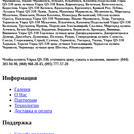
Франківськ, Ивано-Франковск, Измаил, Ильичевск, Каменец-Подольский Viqua
QS-330 цена лучшая Viqua QS-330 Киев, Кировоград, Коломыя, Комсомольск,
Коростень Viqua QS-330 Котовск, Краматорск, Кременчуг, Кривой Рог, Лубны,
Луганск Viqua QS-330 Львів, Львов, Макеевка Мариуполь, Мелитополь, Миргород,
Мукачево, Николаев, Новая Каховка, Новоград-Волынский, Обухов купить
Одесса, Павлоград Viqua QS-330 Черновцы, Ивано-Франковск, Луцк, Ужгород,
Тернополь Viqua QS-330 Мукачево, Ильичёвск, Каменец-Подольский Viqua QS-330
Коломыя, Трускавец, Ирпень, Переяслав-Хмельницкий, Свалява, Миргород купить
Алчевск, Белая Церковь, Бердичев, Бердянск, Борисполь, Бровары, Винница,
Вишневое Viqua QS-330 Горловка лучшая цена Днепродзержинск, Днепропетровск
Донецк, Дрогобыч, Дунаевцы, Полтава, Ровно, Северодонецк купить Славута,
Смела, Сторожинец, Стрый, Суммы, Тернопіль, Ужгород, Умань, Viqua QS-330
Харьков, Херсон Viqua QS-330 цена лучшая Хмельницкий, Черкассы купить
Чернигов, Черновцы лучшая цена Шостка, Южноукраинск
Чтобы купить Viqua QS-330, уточнить цену, узнать о наличии, звоните: (044)
383-94-90, (068) 968-28-45, (095) 777-57-20
Информация
Галерея
О Нас
Партнерам
Технологии
Доставка и оплата
Поддержка