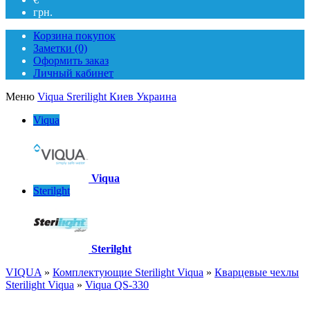
грн.
Корзина покупок
Заметки (0)
Оформить заказ
Личный кабинет
Меню
Viqua Srerilight Киев Украина
Viqua
Viqua
Sterilght
Sterilght
VIQUA
»
Комплектующие Sterilight Viqua
»
Кварцевые чехлы
Sterilight Viqua
»
Viqua QS-330